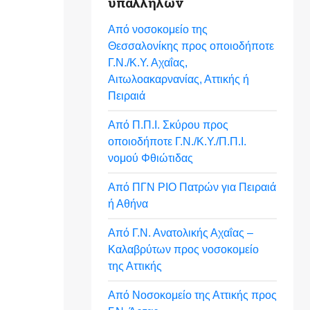
υπαλλήλων
Από νοσοκομείο της
Θεσσαλονίκης προς οποιοδήποτε
Γ.Ν./Κ.Υ. Αχαΐας,
Αιτωλοακαρνανίας, Αττικής ή
Πειραιά
Από Π.Π.Ι. Σκύρου προς
οποιοδήποτε Γ.Ν./Κ.Υ./Π.Π.Ι.
νομού Φθιώτιδας
Από ΠΓΝ ΡΙΟ Πατρών για Πειραιά
ή Αθήνα
Από Γ.Ν. Ανατολικής Αχαΐας –
Καλαβρύτων προς νοσοκομείο
της Αττικής
Από Νοσοκομείο της Αττικής προς