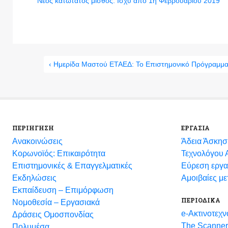
Νέος κατώτατος μισθός: Ισχύ από 1η Φεβρουαρίου 2019
‹ Ημερίδα Μαστού ΕΤΑΕΔ: Το Επιστημονικό Πρόγραμμ
ΠΕΡΙΗΓΗΣΗ
ΕΡΓΑΣΙΑ
Ανακοινώσεις
Άδεια Άσκησ
Κορωνοϊός: Επικαιρότητα
Τεχνολόγου Α
Eπιστημονικές & Επαγγελματικές
Εύρεση εργα
Eκδηλώσεις
Αμοιβαίες μ
Εκπαίδευση – Επιμόρφωση
ΠΕΡΙΟΔΙΚΑ
Νομοθεσία – Εργασιακά
e-Ακτινοτεχν
Δράσεις Ομοσπονδίας
The Scanner
Πολυμέσα