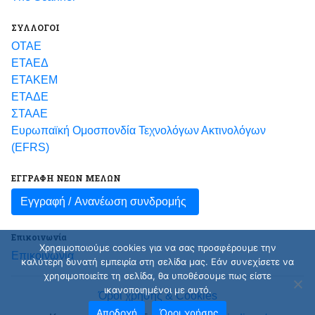
ΣΥΛΛΟΓΟΙ
ΟΤΑΕ
ΕΤΑΕΔ
ΕΤΑΚΕΜ
ΕΤΑΔΕ
ΣΤΑΑΕ
Ευρωπαϊκή Ομοσπονδία Τεχνολόγων Ακτινολόγων
(EFRS)
ΕΓΓΡΑΦΗ ΝΕΩΝ ΜΕΛΩΝ
Εγγραφή /
Ανανέωση συνδρομής
Επικοινωνία
Χρησιμοποιούμε cookies για να σας προσφέρουμε την
Επικοινωνία
καλύτερη δυνατή εμπειρία στη σελίδα μας. Εάν συνεχίσετε να
χρησιμοποιείτε τη σελίδα, θα υποθέσουμε πως είστε
ικανοποιημένοι με αυτό.
Όροι χρήσης & Cookies
Αποδοχή
Όροι χρήσης