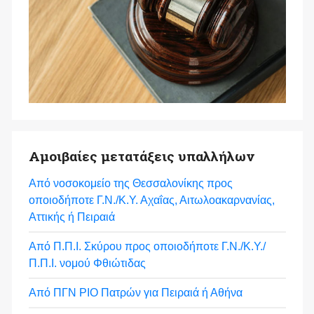
Αμοιβαίες μετατάξεις υπαλλήλων
Από νοσοκομείο της Θεσσαλονίκης προς
οποιοδήποτε Γ.Ν./Κ.Υ. Αχαΐας, Αιτωλοακαρνανίας,
Αττικής ή Πειραιά
Από Π.Π.Ι. Σκύρου προς οποιοδήποτε Γ.Ν./Κ.Υ./
Π.Π.Ι. νομού Φθιώτιδας
Από ΠΓΝ ΡΙΟ Πατρών για Πειραιά ή Αθήνα