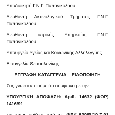
Υποδιοικητή Γ.Ν.Γ. Παπανικολάου
Διευθυντή Ακτινολογικού Τμήματος Γ.Ν.Γ.
Παπανικολάου
Διευθυντή ιατρικής Υπηρεσίας Γ.Ν.Γ.
Παπανικολάου
Υπουργείο Υγείας και Κοινωνικής Αλληλεγγύης
Εισαγγελία Θεσσαλονίκης
ΕΓΓΡΑΦΗ ΚΑΤΑΓΓΕΛΙΑ
–
ΕΙΔΟΠΟΙΗΣΗ
Σας γνωστοποιούμε ότι σύμφωνα με την:
ΥΠΟΥΡΓΙΚΗ ΑΠΟΦΑΣΗ
:
Αριθ
. 14632 (
ΦΟΡ
)
1416/91
και όπως ορίζεται από το
ΦΕΚ
539/
Β
/19-7-91