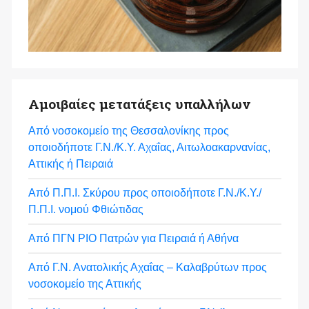
Αμοιβαίες μετατάξεις υπαλλήλων
Από νοσοκομείο της Θεσσαλονίκης προς
οποιοδήποτε Γ.Ν./Κ.Υ. Αχαΐας, Αιτωλοακαρνανίας,
Αττικής ή Πειραιά
Από Π.Π.Ι. Σκύρου προς οποιοδήποτε Γ.Ν./Κ.Υ./
Π.Π.Ι. νομού Φθιώτιδας
Από ΠΓΝ ΡΙΟ Πατρών για Πειραιά ή Αθήνα
Από Γ.Ν. Ανατολικής Αχαΐας – Καλαβρύτων προς
νοσοκομείο της Αττικής