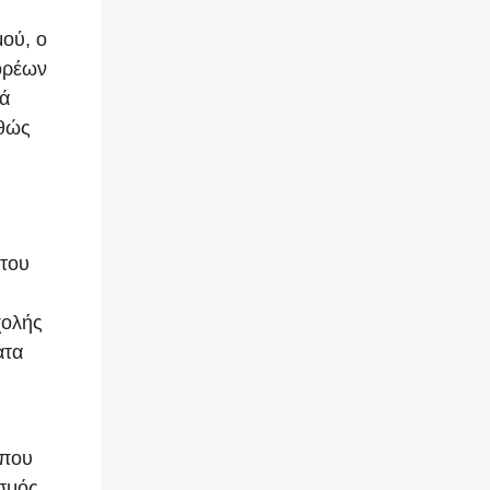
ού, ο
ορέων
τά
αθώς
 του
χολής
ατα
 που
ισμός