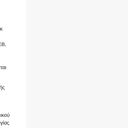
εκ
ΕΒ,
ται
ής
μικού
γίας