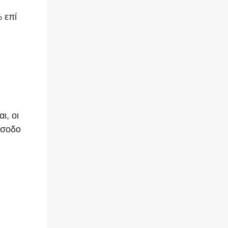
 επί
ι, οι
έσοδο