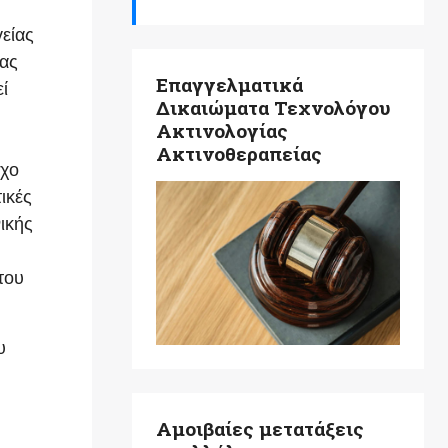
είας
ίας
Επαγγελματικά
ί
Δικαιώματα Τεχνολόγου
Ακτινολογίας
Ακτινοθεραπείας
γχο
ικές
ικής
του
υ
Αμοιβαίες μετατάξεις