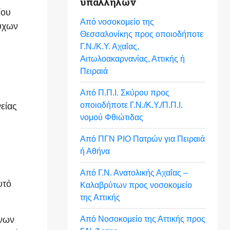
υπαλλήλων
ίου
Από νοσοκομείο της
ούχων
Θεσσαλονίκης προς οποιοδήποτε
Γ.Ν./Κ.Υ. Αχαΐας,
Αιτωλοακαρνανίας, Αττικής ή
Πειραιά
Από Π.Π.Ι. Σκύρου προς
οποιοδήποτε Γ.Ν./Κ.Υ./Π.Π.Ι.
είας
νομού Φθιώτιδας
Από ΠΓΝ ΡΙΟ Πατρών για Πειραιά
ή Αθήνα
Από Γ.Ν. Ανατολικής Αχαΐας –
υτό
Καλαβρύτων προς νοσοκομείο
της Αττικής
Από Νοσοκομείο της Αττικής προς
όνων