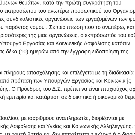
τούμενων θεμάτων. Κατά την πρώτη συγκρότηση του
ή του εκπροσώπου του ανωτέρω προσωπικού του Οργανισμ
ίες συνδικαλιστικές οργανώσεις των εργαζομένων των φ
ου παρόντος νόμου . Σε περίπτωση που το ανωτέρω, κα
ρισσότερες της μιας οργανώσεις, ο εκπρόσωπός του κ
 Υπουργό Εργασίας και Κοινωνικής Ασφάλισης κατόπιν
ς δέκα (10) ημερών από την έγγραφη ειδοποίηση της
ι πλήρους απασχόλησης και επιλέγεται με τη διαδικασία
 από πρόταση των Υπουργών Εργασίας και Κοινωνικής
ύης. Ο Πρόεδρος του Δ.Σ. πρέπει να είναι πτυχιούχος σ
ή εμπειρία και κατάρτιση σε διοικητικά ή οικονομικά θέμ
βουλίου, με ισάριθμους αναπληρωτές, διορίζονται με
ής Ασφάλισης και Υγείας και Κοινωνικής Αλληλεγγύης,
με τριετή θητεία και δεν επιτρέπεται η εκλογή ή ο διορ