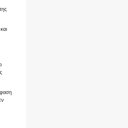
της
και
ο
ς
όφαση
εν