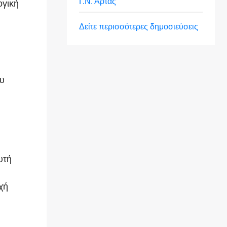
Γ.Ν. Άρτας
ογική
Δείτε περισσότερες δημοσιεύσεις
ου
υτή
χή