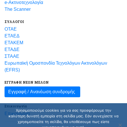
e-Ακτινοτεχνολογία
The Scanner
ΣΥΛΛΟΓΟΙ
ΟΤΑΕ
ΕΤΑΕΔ
ΕΤΑΚΕΜ
ΕΤΑΔΕ
ΣΤΑΑΕ
Ευρωπαϊκή Ομοσπονδία Τεχνολόγων Ακτινολόγων
(EFRS)
ΕΓΓΡΑΦΗ ΝΕΩΝ ΜΕΛΩΝ
Εγγραφή /
Ανανέωση συνδρομής
Επικοινωνία
Χρησιμοποιούμε cookies για να σας προσφέρουμε την
Επικοινωνία
καλύτερη δυνατή εμπειρία στη σελίδα μας. Εάν συνεχίσετε να
χρησιμοποιείτε τη σελίδα, θα υποθέσουμε πως είστε