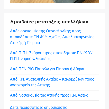
Αμοιβαίες μετατάξεις υπαλλήλων
Από νοσοκομείο της Θεσσαλονίκης προς
οποιοδήποτε Γ.Ν./Κ.Υ. Αχαΐας, Αιτωλοακαρνανίας,
Αττικής ή Πειραιά
Από Π.Π.Ι. Σκύρου προς οποιοδήποτε Γ.Ν./Κ.Υ./
Π.Π.Ι. νομού Φθιώτιδας
Από ΠΓΝ ΡΙΟ Πατρών για Πειραιά ή Αθήνα
Από Γ.Ν. Ανατολικής Αχαΐας – Καλαβρύτων προς
νοσοκομείο της Αττικής
Από Νοσοκομείο της Αττικής προς Γ.Ν. Άρτας
Δείτε περισσότερες δημοσιεύσεις