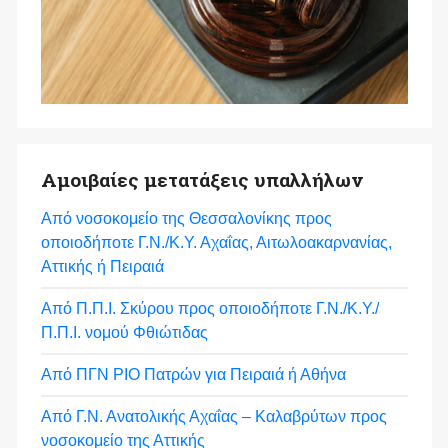
Αμοιβαίες μετατάξεις υπαλλήλων
Από νοσοκομείο της Θεσσαλονίκης προς
οποιοδήποτε Γ.Ν./Κ.Υ. Αχαΐας, Αιτωλοακαρνανίας,
Αττικής ή Πειραιά
Από Π.Π.Ι. Σκύρου προς οποιοδήποτε Γ.Ν./Κ.Υ./
Π.Π.Ι. νομού Φθιώτιδας
Από ΠΓΝ ΡΙΟ Πατρών για Πειραιά ή Αθήνα
Από Γ.Ν. Ανατολικής Αχαΐας – Καλαβρύτων προς
νοσοκομείο της Αττικής