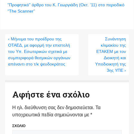
“Προφητικό” άρθρο του Κ. Γεωργιάδη (Οκτ. ’11) στο περιοδικό
“The Scanner”
‹ Μήνυμα του προέδρου της
Συνάντηση
ΟΤΑΕΔ, με αφορμή την επιστολή
κλιμακίου της
του Υπ. Εσωτερικών σχετικά με
ΕΤΑΚΕΜ με τον
συμπεριφορά θεσμικών οργάνων
Διοικητή και
απέναντι στο τ/κ ψευδοκράτος
Υποδιοικητή της
3ης ΥΠΕ ›
Αφήστε ένα σχόλιο
Η ηλ. διεύθυνση σας δεν δημοσιεύεται.
Τα
υποχρεωτικά πεδία σημειώνονται με
*
ΣΧΟΛΙΟ