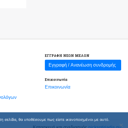
ΕΓΓΡΑΦΗ ΝΕΩΝ ΜΕΛΩΝ
Εγγραφή /
Ανανέωση συνδρομής
Επικοινωνία
Επικοινωνία
νολόγων
τη σελίδα, θα υποθέσουμε πως είστε ικανοποιημένοι με αυτό.
Κατασκευή και σχεδιασμός
nicksotiriadis.gr/