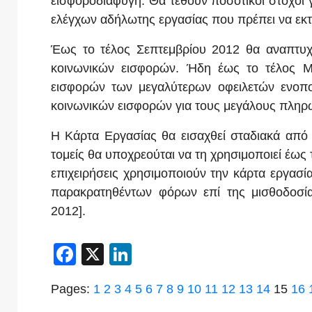
εισφοροδιαφυγή. Θα τεθούν ποσοτικοί στόχοι
ελέγχων αδήλωτης εργασίας που πρέπει να εκτ
Έως το τέλος Σεπτεμβρίου 2012 θα αναπτυχ
κοινωνικών εισφορών. Ήδη έως το τέλος Μ
εισφορών των μεγαλύτερων οφειλετών ενοποι
κοινωνικών εισφορών για τους μεγάλους πληρ
Η Κάρτα Εργασίας θα εισαχθεί σταδιακά από 
τομείς θα υποχρεούται να τη χρησιμοποιεί έως 
επιχειρήσεις χρησιμοποιούν την κάρτα εργασ
παρακρατηθέντων φόρων επί της μισθοδοσία
2012].
Facebook
X
LinkedIn
Pages:
1
2
3
4
5
6
7
8
9
10
11
12
13
14
15
16