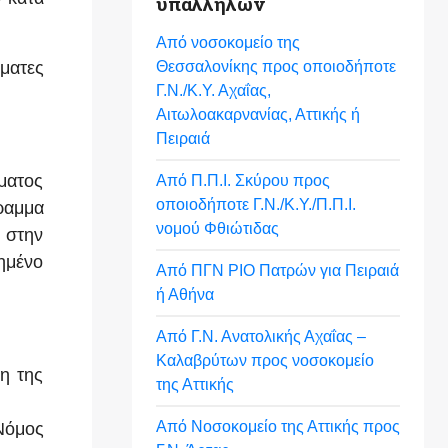
υπαλλήλων
Από νοσοκομείο της
Θεσσαλονίκης προς οποιοδήποτε
ματες
Γ.Ν./Κ.Υ. Αχαΐας,
Αιτωλοακαρνανίας, Αττικής ή
Πειραιά
ματος
Από Π.Π.Ι. Σκύρου προς
οποιοδήποτε Γ.Ν./Κ.Υ./Π.Π.Ι.
γραμμα
νομού Φθιώτιδας
 στην
ημένο
Από ΠΓΝ ΡΙΟ Πατρών για Πειραιά
ή Αθήνα
Από Γ.Ν. Ανατολικής Αχαΐας –
Καλαβρύτων προς νοσοκομείο
η της
της Αττικής
Από Νοσοκομείο της Αττικής προς
Νόμος