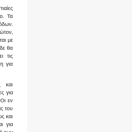
τιαίες
ο. Τα
όδων.
ώτον,
ται με
 δε θα
ι τις
η για
ς και
ς για
Οι εν
ας του
ς και
ι για