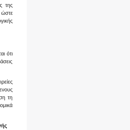
ς της
ς ώστε
γικής
αι ότι
άσεις
ιρείες
μενους
άση τη
ομικά
γής