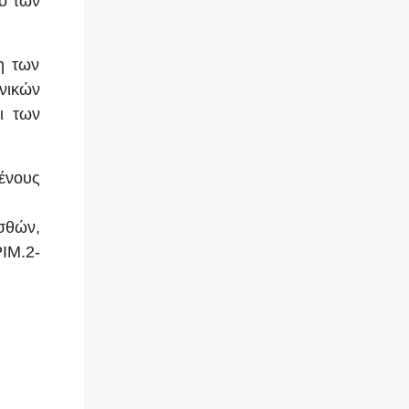
ό των
η των
νικών
ι των
ένους
σθών,
ΙΜ.2-