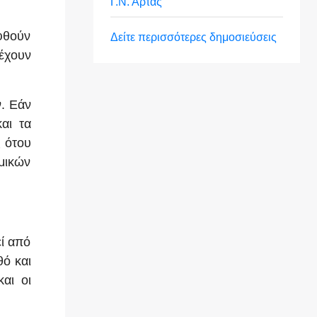
Γ.Ν. Άρτας
φθούν
Δείτε περισσότερες δημοσιεύσεις
έχουν
ν. Εάν
αι τα
 ότου
μικών
εί από
θό και
και οι