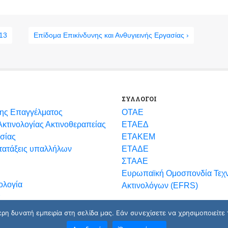
’13
Επίδομα Επικίνδυνης και Ανθυγιεινής Εργασίας ›
ΣΥΛΛΟΓΟΙ
ης Επαγγέλματος
ΟΤΑΕ
κτινολογίας Ακτινοθεραπείας
ΕΤΑΕΔ
σίας
ΕΤΑΚΕΜ
ετατάξεις υπαλλήλων
ΕΤΑΔΕ
ΣΤΑΑΕ
Ευρωπαϊκή Ομοσπονδία Τεχ
ολογία
Ακτινολόγων (EFRS)
η δυνατή εμπειρία στη σελίδα μας. Εάν συνεχίσετε να χρησιμοποιείτε 