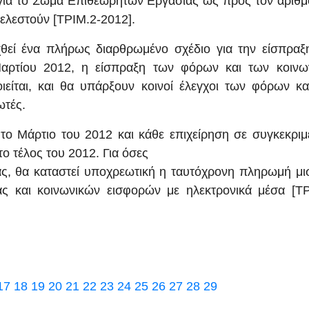
 για το Σώμα Επιθεωρητών Εργασίας ως προς τον αριθμ
ελεστούν [ΤΡΙΜ.2-2012].
θεί ένα πλήρως διαρθρωμένο σχέδιο για την είσπραξ
αρτίου 2012, η είσπραξη των φόρων και των κοινω
είται, και θα υπάρξουν κοινοί έλεγχοι των φόρων κα
ωτές.
το Μάρτιο του 2012 και κάθε επιχείρηση σε συγκεκριμ
το τέλος του 2012. Για όσες
ίας, θα καταστεί υποχρεωτική η ταυτόχρονη πληρωμή μι
ς και κοινωνικών εισφορών με ηλεκτρονικά μέσα [ΤΡ
17
18
19
20
21
22
23
24
25
26
27
28
29