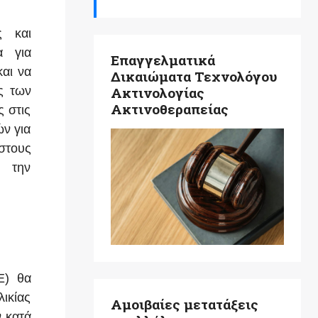
ς και
α για
Επαγγελματικά
αι να
Δικαιώματα Τεχνολόγου
ς των
Ακτινολογίας
Ακτινοθεραπείας
 στις
ών για
όστους
 την
Ε) θα
λικίας
Αμοιβαίες μετατάξεις
ν κατά