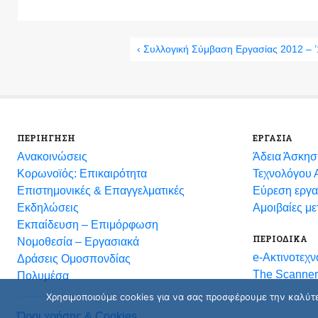
‹ Συλλογική Σύμβαση Εργασίας 2012 – 
ΠΕΡΙΗΓΗΣΗ
ΕΡΓΑΣΙΑ
Ανακοινώσεις
Άδεια Άσκησ
Κορωνοϊός: Επικαιρότητα
Τεχνολόγου Α
Eπιστημονικές & Επαγγελματικές
Εύρεση εργα
Eκδηλώσεις
Αμοιβαίες μ
Εκπαίδευση – Επιμόρφωση
ΠΕΡΙΟΔΙΚΑ
Νομοθεσία – Εργασιακά
e-Ακτινοτεχν
Δράσεις Ομοσπονδίας
The Scanner
Πολυμέσα
Χρησιμοποιούμε cookies για να σας προσφέρουμε την καλύτερ
Όροι χρήσης & Cookies